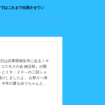
ジではこれまで出演させてい
て
。 この日は兵庫県相生市にあるＩＨ
コスモスの会 納涼祭』が開
～と１９：２０～の二回ショ
届けしましたよ。 お祭りへ来
 今年の夏もゆうちゃんと色
 『吉田さんちの大道芸』に
出演依頼などございました
ださい！ また、各種イベン