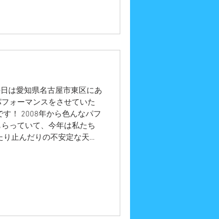
ー・ピエロ・マジシャン・歌
を呼びたいお客様も私たちに
面に戻る場合はこちら
。 この日は愛知県名古屋市東区にあ
パフォーマンスをさせていた
す！ 2008年から色んなパフ
もらっていて、今年は私たち
たり止んだりの不安定な天気
られることなく園庭で行うこ
３歳未満児と保護者の方々 二
で遊戯室で行いました。 二
者の方々 楽しくパフォーマ
さんちの大道芸』へのご質
依頼などございましたら、お