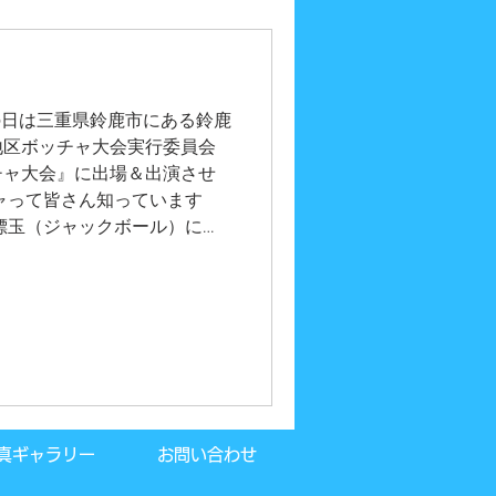
！ また、各種イベントに大
エロ・マジシャン・歌のお姉
たいお客様も私たちにお任せ
る場合はこちら
。 この日は三重県鈴鹿市にある鈴鹿
地区ボッチャ大会実行委員会
チャ大会』に出場＆出演させ
ャって皆さん知っています
標玉（ジャックボール）に自
るかを競う、戦略性の高いパ
老若男女問わず１００名以上
３のチーム戦で行われまし
道芸は、３４チーム中なんと
ちゃんもママも大活躍でした
くできました。 『吉田さんち
意見・ご感想・出演依頼など
問い合わせください！ ま
真ギャラリー
お問い合わせ
人・パフォーマー・ピエロ・
・似顔絵師などを呼びたいお