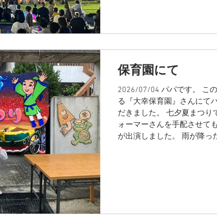
トに大道芸人・パフォーマ
のお姉さん・似顔絵師など
お任せください！ ホーム画
保育園にて
2026/07/04 パパです
る『大幸保育園』さんにて
だきました。 七夕夏まつりで
ォーマーさんを手配させて
が出演しました。 雨が降っ
でしたが、一回目は雨に降
とができました。 一回目は
回目は本降りの予報だったの
回目は３，４，５歳児と保護
ンスができました。 『吉田
問・ご意見・ご感想・出演