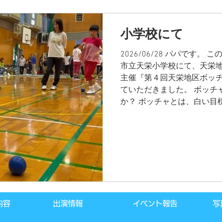
気軽にお問い合わせください
道芸人・パフォーマー・ピ
さん・似顔絵師などを呼び
小学校にて
ください！ ホーム画面に戻
2026/06/28 パパです
市立天栄小学校にて、天栄
主催『第４回天栄地区ボッ
ていただきました。 ボッチ
か？ ボッチャとは、白い目
分のボールをいかに近づけ
ラスポーツなんです。 今回
の皆さんが参加され、３対
た。 チーム吉田さんちの大
総得点１位でした！！ ゆう
～。 パフォーマンスも楽し
の大道芸』へのご質問・ご
ございましたら、お気軽にお
内容
出演情報
イベント報告
写
た、各種イベントに大道芸
マジシャン・歌のお姉さん