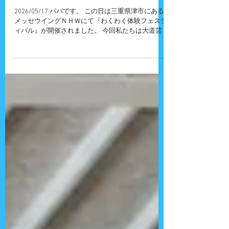
お祭りにて
2026/05/17 パパです。 この日は三重県津市にある
メッセウイングＮＨＷにて『わくわく体験フェステ
ィバル』が開催されました。 今回私たちは大道芸
体験を行うことになりました。 １０：００～１
５：３０（１４：００～１４：３０ステージショ
ー）まで人が途切れることなく、沢山の方に大道芸
を体験してもらうことができました。 次女ななち
ゃんにも手伝ってもらって、すごく助かりました
～。 ステージショーでも友情出演してもらっちゃ
いました。 普段やっていなくてもできちゃうから
恐るべしです！！！ お付き合いいただいた皆さ
ん、ありがとうございました。 『吉田さんちの大
道芸』にご質問・ご意見・ご感想・出演依頼などご
ざいましたら、お気軽にお問い合わせください！
また、各種イベントに大道芸人・パフォーマー・ピ
エロ・マジシャン・歌のお姉さん・似顔絵師などを
呼びたいお客様も私たちにお任せください！ ホー
ム画面に戻る場合はこちら