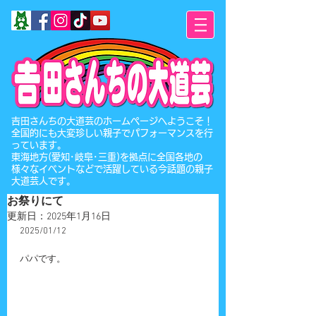
​吉田さんちの大道芸のホームページへようこそ！
全国的にも大変珍しい親子でパフォーマンスを行
っています。
東海地方(愛知･岐阜･三重)を拠点に全国各地の
様々なイベントなどで活躍している今話題の親子
大道芸人です。
お祭りにて
更新日：
2025年1月16日
2025/01/12
パパです。