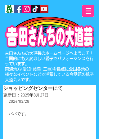
​吉田さんちの大道芸のホームページへようこそ！
全国的にも大変珍しい親子でパフォーマンスを行
っています。
東海地方(愛知･岐阜･三重)を拠点に全国各地の
様々なイベントなどで活躍している今話題の親子
大道芸人です。
ショッピングセンターにて
更新日：
2025年8月27日
2024/03/28
パパです。