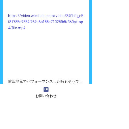
https://video.wixstatic.com/video/340bfb_c5
f81785e9354f969a8b155c71025fb5/360p/mp
4/file.mp4
前回地元でパフォーマンスした時もそうでし
たが、また父親が見に来てくれて嬉しかった
です。
お問い合わせ
他にも沢山の知り合いの方々が見に来てくだ
さって感謝の気持ちでいっぱいです。