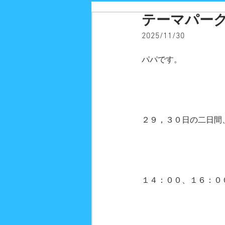
テーマパー
2025/11/30
パパです。
２９，３０日の二日間
１４：００、１６：０