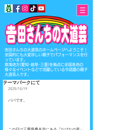
​吉田さんちの大道芸のホームページへようこそ！
全国的にも大変珍しい親子でパフォーマンスを行
っています。
東海地方(愛知･岐阜･三重)を拠点に全国各地の
様々なイベントなどで活躍している今話題の親子
大道芸人です。
テーマパークにて
2025/10/19
パパです。
この日は三重県桑名市にある『なばなの里』