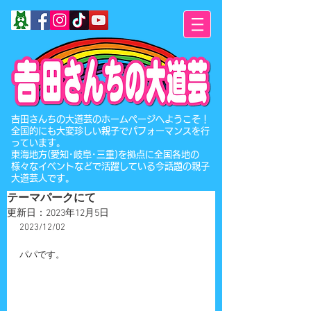
​吉田さんちの大道芸のホームページへようこそ！
全国的にも大変珍しい親子でパフォーマンスを行
っています。
東海地方(愛知･岐阜･三重)を拠点に全国各地の
様々なイベントなどで活躍している今話題の親子
大道芸人です。
テーマパークにて
更新日：
2023年12月5日
2023/12/02
パパです。