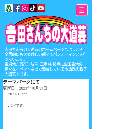
​吉田さんちの大道芸のホームページへようこそ！
全国的にも大変珍しい親子でパフォーマンスを行
っています。
東海地方(愛知･岐阜･三重)を拠点に全国各地の
様々なイベントなどで活躍している今話題の親子
大道芸人です。
テーマパークにて
更新日：
2023年10月31日
2023/10/22
パパです。