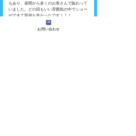
もあり、昼間から多くのお客さんで賑わって
いました。どの回もいい雰囲気の中でショー
ができて気持ち良かったです！！！
お問い合わせ
１２日土曜日もお世話になるので今から楽し
みです。
また、お友達も遊びに来てくれて、合間はか
くれんぼをしてましたよ〜。