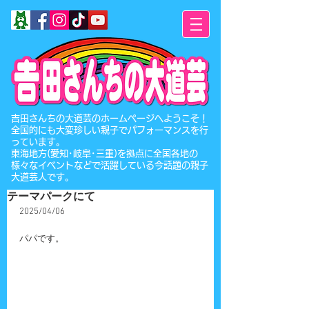
​吉田さんちの大道芸のホームページへようこそ！
全国的にも大変珍しい親子でパフォーマンスを行
っています。
東海地方(愛知･岐阜･三重)を拠点に全国各地の
様々なイベントなどで活躍している今話題の親子
大道芸人です。
テーマパークにて
2025/04/06
パパです。