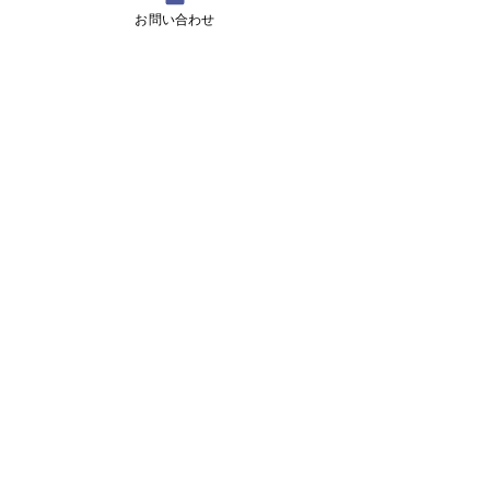
お問い合わせ
全くできていないけど、ちょっと笑えるゆう
ちゃんのフラフープ（笑）
ゆうちゃん！一日も早くできるようにこれか
ら頑張ろうねーーーー。