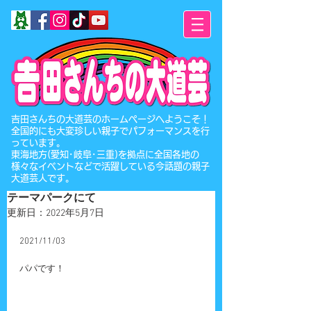
​吉田さんちの大道芸のホームページへようこそ！
全国的にも大変珍しい親子でパフォーマンスを行
っています。
東海地方(愛知･岐阜･三重)を拠点に全国各地の
様々なイベントなどで活躍している今話題の親子
大道芸人です。
テーマパークにて
更新日：
2022年5月7日
2021/11/03
パパです！