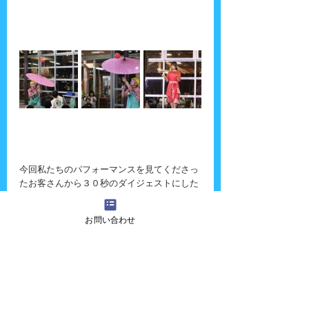
今回私たちのパフォーマンスを見てくださっ
たお客さんから３０秒のダイジェストにした
動画を送ってくださいました〜。
https://video.wixstatic.com/video/340bfb_28
お問い合わせ
1d771566cc4f23809de514a66ba04b/480p/m
p4/file.mp4