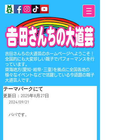
​吉田さんちの大道芸のホームページへようこそ！
全国的にも大変珍しい親子でパフォーマンスを行
っています。
東海地方(愛知･岐阜･三重)を拠点に全国各地の
様々なイベントなどで活躍している今話題の親子
大道芸人です。
テーマパークにて
更新日：
2025年8月27日
2024/09/21
パパです。