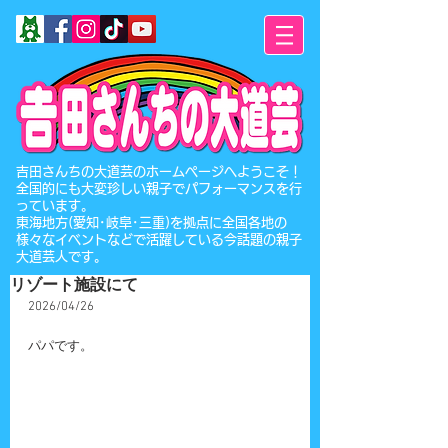
​吉田さんちの大道芸のホームページへようこそ！
全国的にも大変珍しい親子でパフォーマンスを行
っています。
東海地方(愛知･岐阜･三重)を拠点に全国各地の
様々なイベントなどで活躍している今話題の親子
大道芸人です。
リゾート施設にて
2026/04/26
パパです。