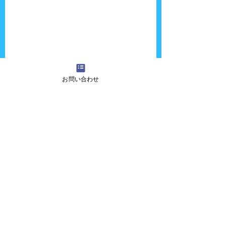
お問い合わせ
次回は10月24，31日にお世話になる予定で
す！
31日は花火も上がりますよ〜。
『吉田さんちの大道芸』へのご質問・ご意
見・ご感想・出演依頼などございましたら、
お気軽に
お問い合わせ
ください！