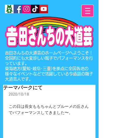
​吉田さんちの大道芸のホームページへようこそ！
全国的にも大変珍しい親子でパフォーマンスを行
っています。
東海地方(愛知･岐阜･三重)を拠点に全国各地の
様々なイベントなどで活躍している今話題の親子
大道芸人です。
テーマパークにて
2020/10/18
この日は長女ももちゃんとブルーメの丘さん
でパフォーマンスしてきました〜。