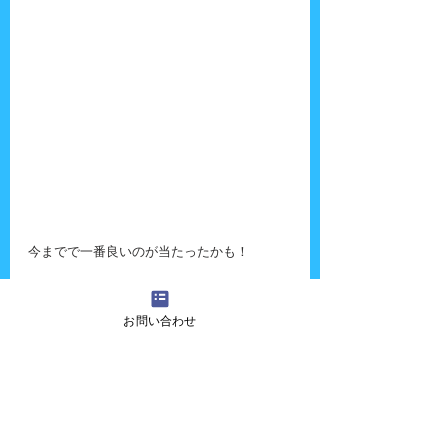
今までで一番良いのが当たったかも！
お問い合わせ
めっちゃ嬉しそうだったから次もやりたい！
って言いそう（笑）
三回目のショーはお昼寝で出演しなかったけ