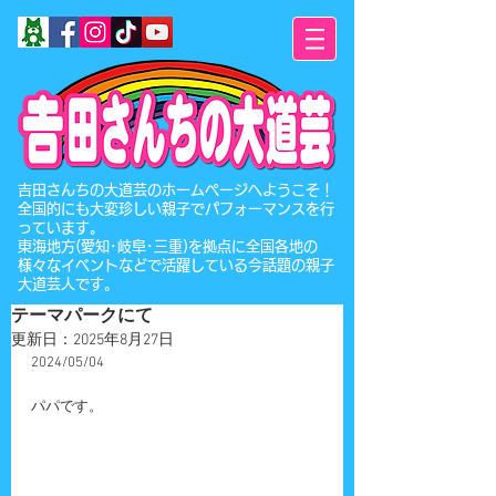
​吉田さんちの大道芸のホームページへようこそ！
全国的にも大変珍しい親子でパフォーマンスを行
っています。
東海地方(愛知･岐阜･三重)を拠点に全国各地の
様々なイベントなどで活躍している今話題の親子
大道芸人です。
テーマパークにて
更新日：
2025年8月27日
2024/05/04
パパです。