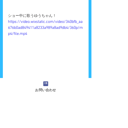
ショー中に歌うゆうちゃん！
https://video.wixstatic.com/video/340bfb_aa
676b0ad849411a8233a989a8ad9db4/360p/m
p4/file.mp4
お問い合わせ
この日は１０時から１７時半まで計６回パフ
ォーマンスを頑張りました。