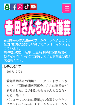
​吉田さんちの大道芸のホームページへようこそ！
全国的にも大変珍しい親子でパフォーマンスを行
っています。
東海地方(愛知･岐阜･三重)を拠点に全国各地の
様々なイベントなどで活躍している今話題の親子
大道芸人です。
ホテルにて
2017/10/26
愛知県岡崎市の岡崎ニューグランドホテルさ
んで、『岡崎市歯科医師会』さんの歓迎会が
ありました。この日はももちゃんとななちゃ
んと一緒！！
パフォーマンス前に豪華なお食事をいただい
てテンションあがります。ももちゃん、なな