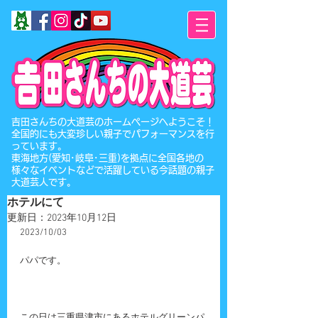
​吉田さんちの大道芸のホームページへようこそ！
全国的にも大変珍しい親子でパフォーマンスを行
っています。
東海地方(愛知･岐阜･三重)を拠点に全国各地の
様々なイベントなどで活躍している今話題の親子
大道芸人です。
ホテルにて
更新日：
2023年10月12日
2023/10/03
パパです。