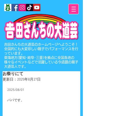
​吉田さんちの大道芸のホームページへようこそ！
全国的にも大変珍しい親子でパフォーマンスを行
っています。
東海地方(愛知･岐阜･三重)を拠点に全国各地の
様々なイベントなどで活躍している今話題の親子
大道芸人です。
お祭りにて
更新日：
2025年8月27日
2025/08/01
パパです。