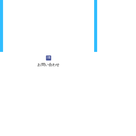
お問い合わせ
マンションの住人の方から「デンパークでよ
く見てます！」って声を掛けていただき嬉し
かったです。
帰りゆうちゃんにおねだりされて買ったトル
ネードポテトで〜す。