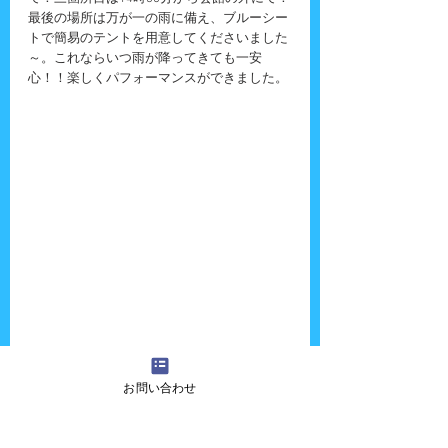
最後の場所は万が一の雨に備え、ブルーシー
トで簡易のテントを用意してくださいました
～。これならいつ雨が降ってきても一安
心！！楽しくパフォーマンスができました。
『吉田さんちの大道芸』へのご質問・ご意
お問い合わせ
見・ご感想・出演依頼などございましたら、
お気軽に
お問い合わせ
ください！