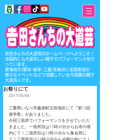
​吉田さんちの大道芸のホームページへようこそ！
全国的にも大変珍しい親子でパフォーマンスを行
っています。
東海地方(愛知･岐阜･三重)を拠点に全国各地の
様々なイベントなどで活躍している今話題の親子
大道芸人です。
お祭りにて
2017/05/06
三重県いなべ市藤原町立田地区にて『第13回
遊学祭』がありました。
今回三箇所でパフォーマンスをさせていただ
きました。一箇所目は11時30分からお寺の境
内にて！二箇所目は12時30分から集会所に
て！三箇所目は14時30分から会館の外にて！