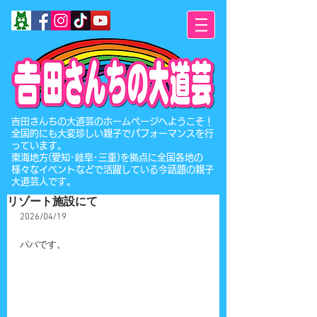
​吉田さんちの大道芸のホームページへようこそ！
全国的にも大変珍しい親子でパフォーマンスを行
っています。
東海地方(愛知･岐阜･三重)を拠点に全国各地の
様々なイベントなどで活躍している今話題の親子
大道芸人です。
リゾート施設にて
2026/04/19
パパです。