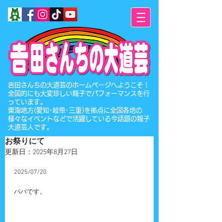
​吉田さんちの大道芸のホームページへようこそ！
全国的にも大変珍しい親子でパフォーマンスを行
っています。
東海地方(愛知･岐阜･三重)を拠点に全国各地の
様々なイベントなどで活躍している今話題の親子
大道芸人です。
お祭りにて
更新日：
2025年8月27日
2025/07/20
パパです。