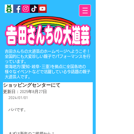
​吉田さんちの大道芸のホームページへようこそ！
全国的にも大変珍しい親子でパフォーマンスを行
っています。
東海地方(愛知･岐阜･三重)を拠点に全国各地の
様々なイベントなどで活躍している今話題の親子
大道芸人です。
ショッピングセンターにて
更新日：
2025年8月27日
2024/01/01
パパです。