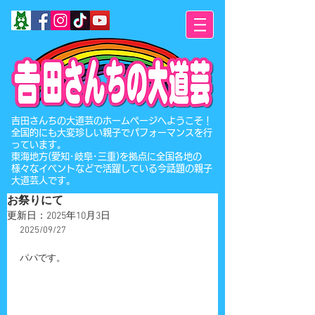
​吉田さんちの大道芸のホームページへようこそ！
全国的にも大変珍しい親子でパフォーマンスを行
っています。
東海地方(愛知･岐阜･三重)を拠点に全国各地の
様々なイベントなどで活躍している今話題の親子
大道芸人です。
お祭りにて
更新日：
2025年10月3日
2025/09/27
パパです。