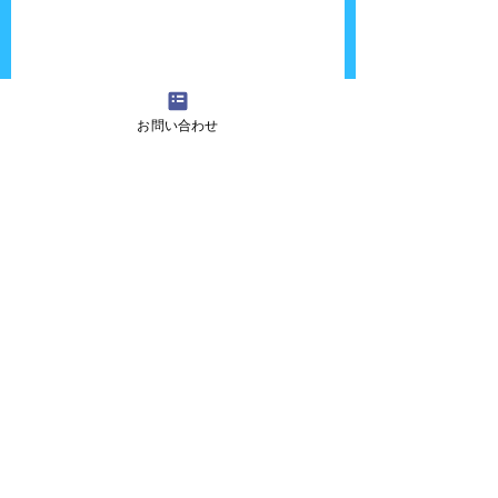
お問い合わせ
https://video.wixstatic.com/video/340bfb_fa
95b77a29844f9293db91b323613e5c/360p/m
p4/file.mp4