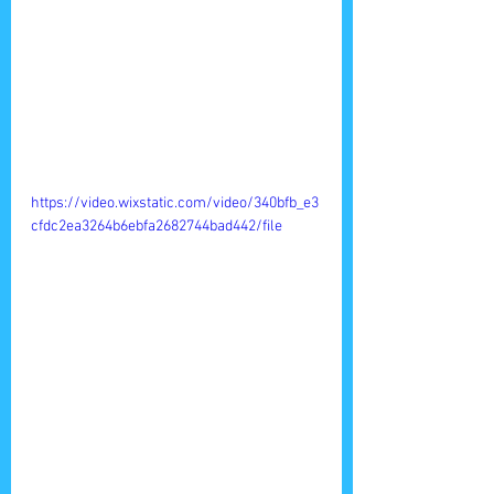
https://video.wixstatic.com/video/340bfb_e3
cfdc2ea3264b6ebfa2682744bad442/file