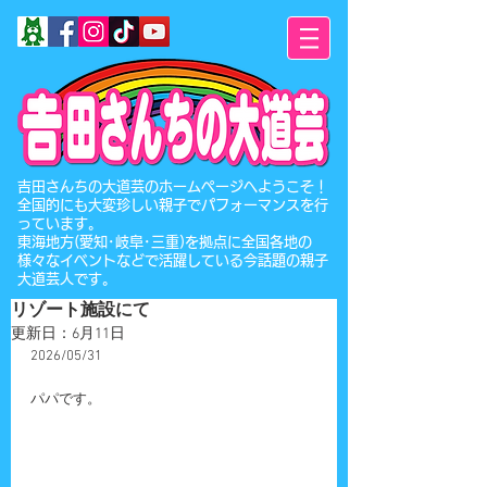
​吉田さんちの大道芸のホームページへようこそ！
全国的にも大変珍しい親子でパフォーマンスを行
っています。
東海地方(愛知･岐阜･三重)を拠点に全国各地の
様々なイベントなどで活躍している今話題の親子
大道芸人です。
リゾート施設にて
更新日：
6月11日
2026/05/31
パパです。