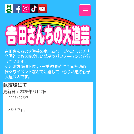
​吉田さんちの大道芸のホームページへようこそ！
全国的にも大変珍しい親子でパフォーマンスを行
っています。
東海地方(愛知･岐阜･三重)を拠点に全国各地の
様々なイベントなどで活躍している今話題の親子
大道芸人です。
競技場にて
更新日：
2025年8月27日
2025/07/27
パパです。