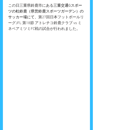
この日三重県鈴鹿市にある
三重交通Gスポー
ツの杜鈴鹿（県営鈴鹿スポーツガーデン）の
サッカー場にて、
第27回日本フットボールリ
ーグJFL 第18節 アトレチコ鈴鹿クラブ vs ミ
ネベアミツミFC戦の試合が行われました。