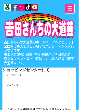
​吉田さんちの大道芸のホームページへようこそ！
全国的にも大変珍しい親子でパフォーマンスを行
っています。
東海地方(愛知･岐阜･三重)を拠点に全国各地の
様々なイベントなどで活躍している今話題の親子
大道芸人です。
ショッピングセンターにて
2025/10/11
パパです。
この日は三重県鈴鹿市にある『鈴鹿ハンター