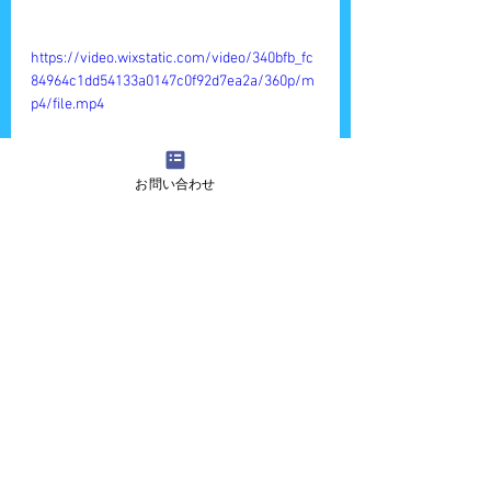
https://video.wixstatic.com/video/340bfb_fc
84964c1dd54133a0147c0f92d7ea2a/360p/m
p4/file.mp4
お問い合わせ
今回三女ゆうちゃんは初めてだったんです。
https://video.wixstatic.com/video/340bfb_9f
4aeae6699849da99c52e3d9a3ff824/360p/mp
4/file.mp4