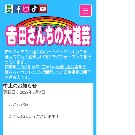
​吉田さんちの大道芸のホームページへようこそ！
全国的にも大変珍しい親子でパフォーマンスを行
っています。
東海地方(愛知･岐阜･三重)を拠点に全国各地の
様々なイベントなどで活躍している今話題の親子
大道芸人です。
中止のお知らせ
更新日：
2022年5月7日
2021/08/26
皆さんおはようございます！