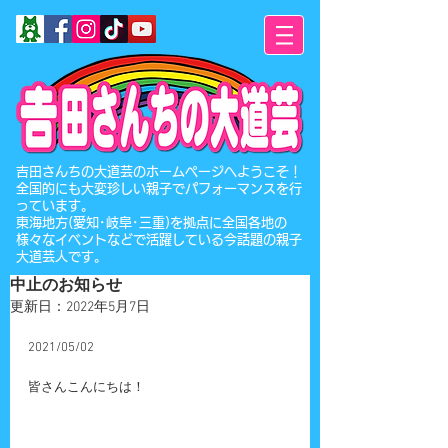
​吉田さんちの大道芸のホームページへようこそ！
全国的にも大変珍しい親子でパフォーマンスを行
っています。
東海地方(愛知･岐阜･三重)を拠点に全国各地の
様々なイベントなどで活躍している今話題の親子
大道芸人です。
中止のお知らせ
更新日：
2022年5月7日
2021/05/02
皆さんこんにちは！