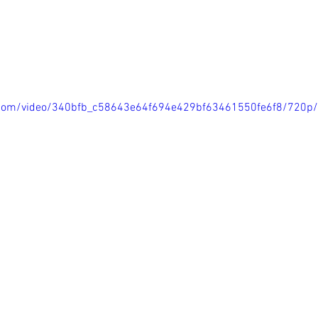
ic.com/video/340bfb_c58643e64f694e429bf63461550fe6f8/720p