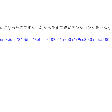
お世話になったのですが、朝から夜まで終始テンションが高いゆ
ic.com/video/340bfb_46ef1ce7482b4147b04499ec8f3040bc/480p