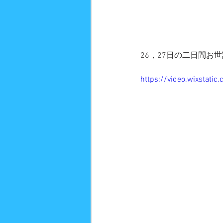
26，27日の二日間
https://video.wixstat