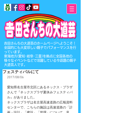
​吉田さんちの大道芸のホームページへようこそ！
全国的にも大変珍しい親子でパフォーマンスを行
っています。
東海地方(愛知･岐阜･三重)を拠点に全国各地の
様々なイベントなどで活躍している今話題の親子
大道芸人です。
フェスティバルにて
2017/08/06
愛知県名古屋市北区にあるネックス・プラザ
さんで『ネックスプラザ夏休みフェスティバ
ル』がありました。
ネックスプラザは名古屋高速道路の広報資料
センターで、こちらの施設は高速道路の「計
画・設計」「建設」「管理」について、見