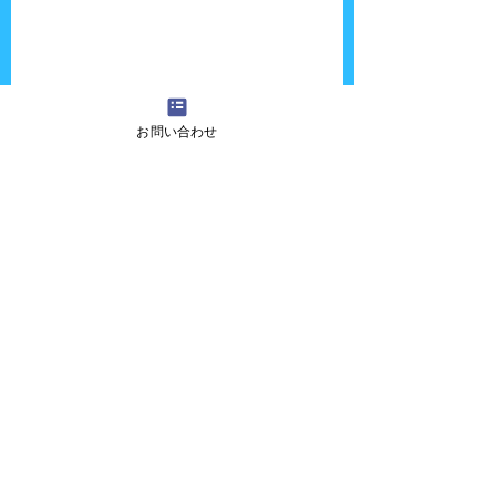
お問い合わせ
ホテルのパーティーでショーするのっていつ
ぶりだろう？？
緊張を吹き飛ばすぐらいの終始温かい雰囲気
の中でパフォーマンスができました！！
やっぱり色々なシチュエーションでショーを
やることは楽しいですね。