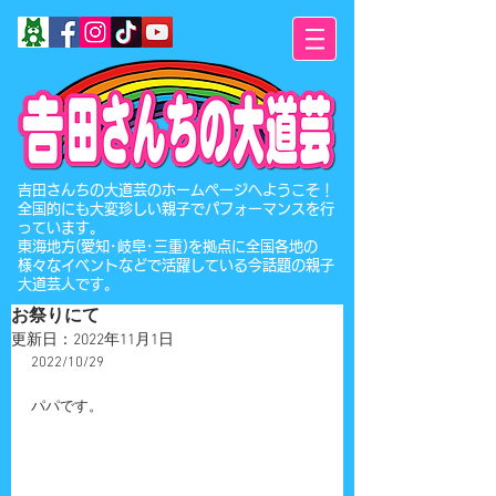
​吉田さんちの大道芸のホームページへようこそ！
全国的にも大変珍しい親子でパフォーマンスを行
っています。
東海地方(愛知･岐阜･三重)を拠点に全国各地の
様々なイベントなどで活躍している今話題の親子
大道芸人です。
お祭りにて
更新日：
2022年11月1日
2022/10/29
パパです。