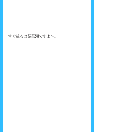
すぐ後ろは琵琶湖ですよ〜。