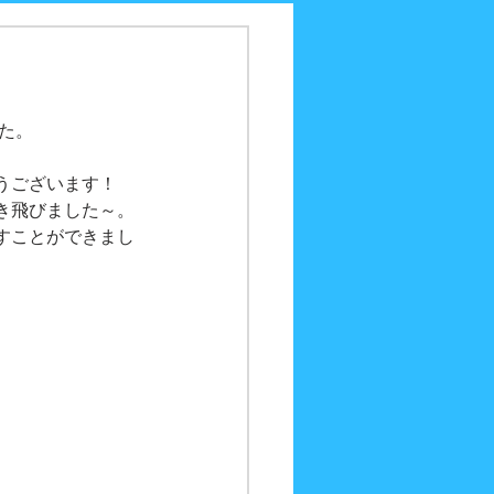
た。
うございます！
き飛びました～。
すことができまし