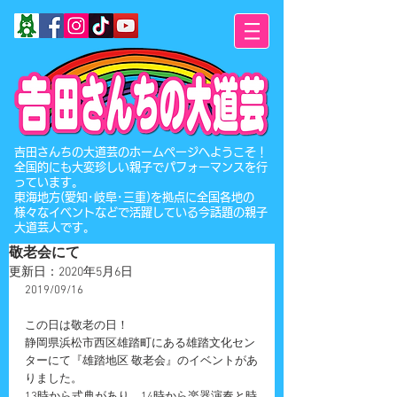
​吉田さんちの大道芸のホームページへようこそ！
全国的にも大変珍しい親子でパフォーマンスを行
っています。
東海地方(愛知･岐阜･三重)を拠点に全国各地の
様々なイベントなどで活躍している今話題の親子
大道芸人です。
敬老会にて
更新日：
2020年5月6日
2019/09/16
この日は敬老の日！
静岡県浜松市西区雄踏町にある雄踏文化セン
ターにて『雄踏地区 敬老会』のイベントがあ
りました。