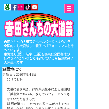
​吉田さんちの大道芸のホームページへようこそ！
全国的にも大変珍しい親子でパフォーマンスを行
っています。
東海地方(愛知･岐阜･三重)を拠点に全国各地の
様々なイベントなどで活躍している今話題の親子
大道芸人です。
遊園地にて
更新日：
2020年5月6日
2019/08/24
先週に引き続き、静岡県浜松市にある遊園地
『浜名湖パルパル』さんでパフォーマンスさ
せていただきました。
朝 雨が降っていたのでお客さんがみえるか心