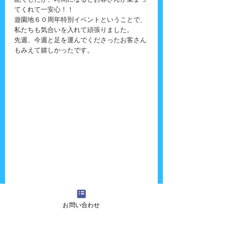
配でしたが、時間になるとお客さんが集まっ
てくれて一安心！！
遊園地６０周年特別イベントということで、
私たちも気合いを入れて頑張りました。
先週、今週と足を運んでくださったお客さん
もみえて嬉しかったです。
お問い合わせ
『吉田さんちの大道芸』へのご質問・ご意
見・ご感想・出演依頼などございましたら、
お気軽に
お問い合わせ
ください！