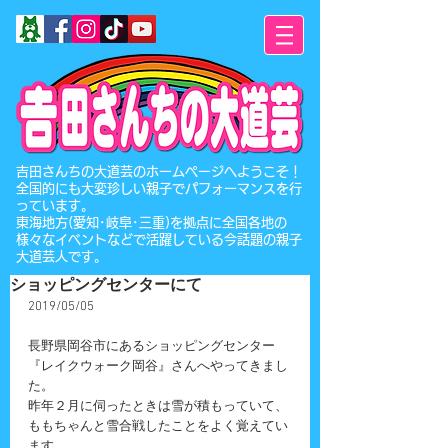
​吉田さんちの大道芸のホームページへようこそ！
全国的にも大変珍しい親子でパフォーマンスを行
っています。
東海地方(愛知･岐阜･三重)を拠点に全国各地の
様々なイベントなどで活躍している今話題の親子
大道芸人です。
ショッピングセンターにて
2019/05/05
長野県岡谷市にあるショッピングセンター
『レイクウォーク岡谷』さんへやってきまし
た。
昨年２月に伺ったときは雪が積もっていて、
ももちゃんと雪合戦したことをよく覚えてい
ます。