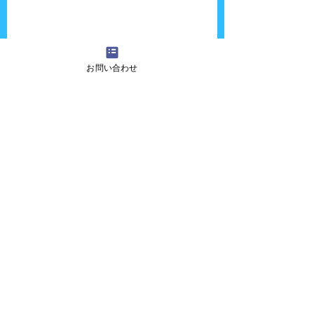
お問い合わせ
『吉田さんちの大道芸』へのご質問・ご意
見・ご感想・出演依頼などございましたら、
お気軽に
お問い合わせ
ください！
また、各種イベントに大道芸人・パフォーマ
ー・ピエロ・マジシャン・歌のお姉さん・似
顔絵師などを呼びたいお客様も私たちにお任
せください！
ホーム画面に戻る場合は
こちら
メンバー紹介
ショー内容
出演情報
イベント報告
写真ギャラリー
お問い合わせ