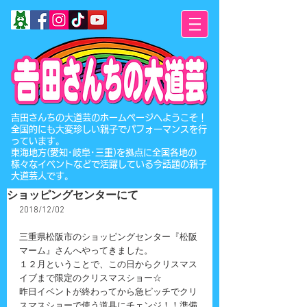
​吉田さんちの大道芸のホームページへようこそ！
全国的にも大変珍しい親子でパフォーマンスを行
っています。
東海地方(愛知･岐阜･三重)を拠点に全国各地の
様々なイベントなどで活躍している今話題の親子
大道芸人です。
ショッピングセンターにて
2018/12/02
三重県松阪市のショッピングセンター『松阪
マーム』さんへやってきました。
１２月ということで、この日からクリスマス
イブまで限定のクリスマスショー☆
昨日イベントが終わってから急ピッチでクリ
スマスショーで使う道具にチェンジ！！準備