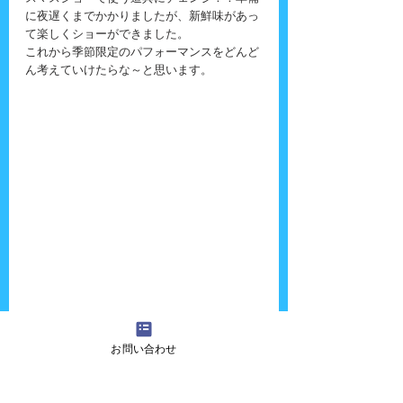
に夜遅くまでかかりましたが、新鮮味があっ
て楽しくショーができました。
これから季節限定のパフォーマンスをどんど
ん考えていけたらな～と思います。
『吉田さんちの大道芸』へのご質問・ご意
お問い合わせ
見・ご感想・出演依頼などございましたら、
お気軽に
お問い合わせ
ください！