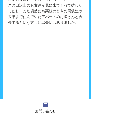
が変わり晴れてくれて良かった～。
この日沢山のお友達が見に来てくれて嬉しか
ったし、また偶然にも高校のときの同級生や
去年まで住んでいたアパートのお隣さんと再
会するという嬉しい出会いもありました。
『吉田さんちの大道芸』へのご質問・ご意
お問い合わせ
見・ご感想・出演依頼などございましたら、
お気軽に
お問い合わせ
ください！