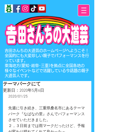
​吉田さんちの大道芸のホームページへようこそ！
全国的にも大変珍しい親子でパフォーマンスを行
っています。
東海地方(愛知･岐阜･三重)を拠点に全国各地の
様々なイベントなどで活躍している今話題の親子
大道芸人です。
テーマパークにて
更新日：
2020年5月6日
2020/01/25
先週に引き続き、三重県桑名市にあるテーマ
パーク『なばなの里』さんでパフォーマンス
させていただきました。
２，３日前までは雨マークだったけど、予報