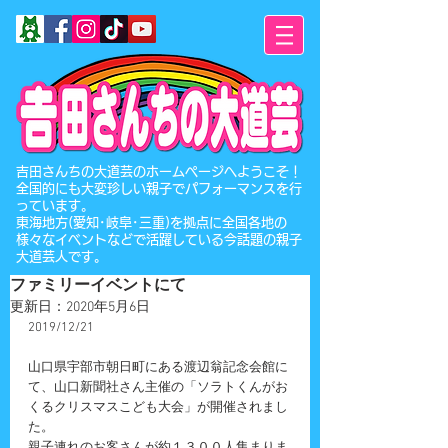
​吉田さんちの大道芸のホームページへようこそ！
全国的にも大変珍しい親子でパフォーマンスを行
っています。
東海地方(愛知･岐阜･三重)を拠点に全国各地の
様々なイベントなどで活躍している今話題の親子
大道芸人です。
ファミリーイベントにて
更新日：
2020年5月6日
2019/12/21
山口県宇部市朝日町にある渡辺翁記念会館に
て、山口新聞社さん主催の「ソラトくんがお
くるクリスマスこども大会」が開催されまし
た。