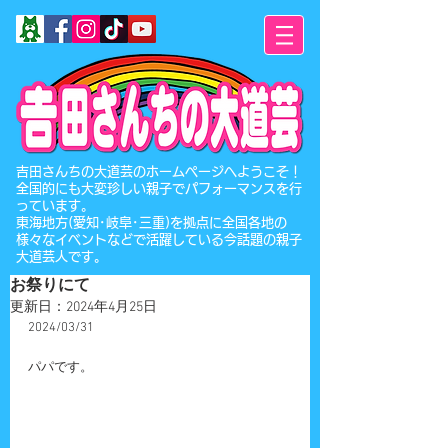
​吉田さんちの大道芸のホームページへようこそ！
全国的にも大変珍しい親子でパフォーマンスを行
っています。
東海地方(愛知･岐阜･三重)を拠点に全国各地の
様々なイベントなどで活躍している今話題の親子
大道芸人です。
お祭りにて
更新日：
2024年4月25日
2024/03/31
パパです。