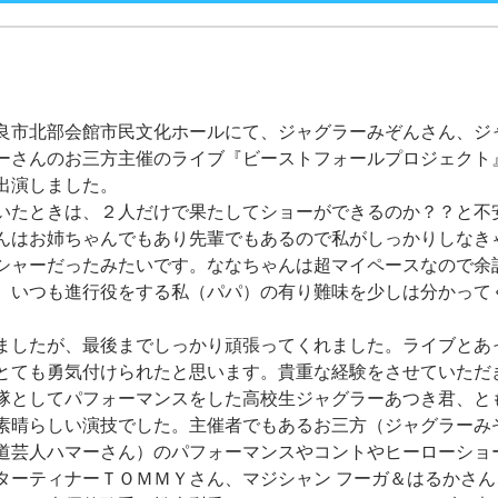
良市北部会館市民文化ホールにて、ジャグラーみぞんさん、ジ
ーさんのお三方主催のライブ『ビーストフォールプロジェクト
出演しました。
いたときは、２人だけで果たしてショーができるのか？？と不
んはお姉ちゃんでもあり先輩でもあるので私がしっかりしなき
シャーだったみたいです。ななちゃんは超マイペースなので余
、いつも進行役をする私（パパ）の有り難味を少しは分かって
ましたが、最後までしっかり頑張ってくれました。ライブとあ
とても勇気付けられたと思います。貴重な経験をさせていただ
隊としてパフォーマンスをした高校生ジャグラーあつき君、と
素晴らしい演技でした。主催者でもあるお三方（ジャグラーみ
道芸人ハマーさん）のパフォーマンスやコントやヒーローショ
ターティナーＴＯＭＭＹさん、マジシャン フーガ＆はるかさ