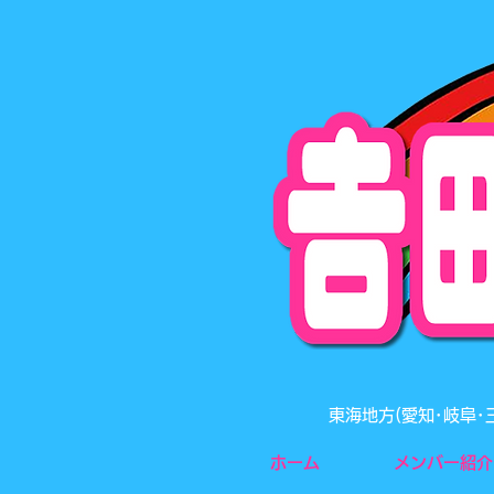
東海地方(愛知･岐阜
ホーム
メンバー紹介