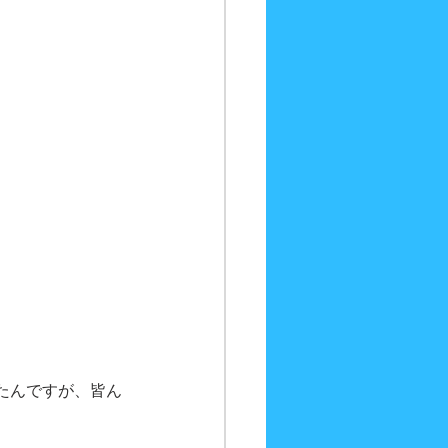
たんですが、皆ん