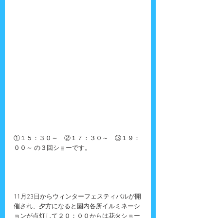
①１５：３０～　②１７：３０～　③１９：
００～ の３回ショーです。
11月23日からウィンターフェスティバルが開
催され、夕方になると園内各所イルミネーシ
ョンが点灯して２０：００からは花火ショー