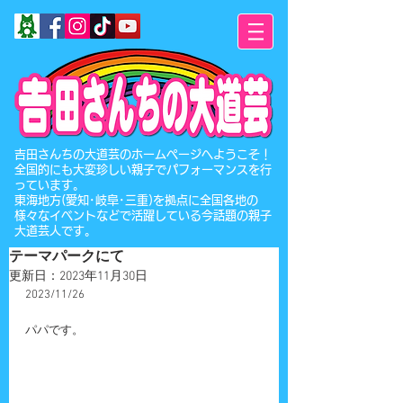
​吉田さんちの大道芸のホームページへようこそ！
全国的にも大変珍しい親子でパフォーマンスを行
っています。
東海地方(愛知･岐阜･三重)を拠点に全国各地の
様々なイベントなどで活躍している今話題の親子
大道芸人です。
テーマパークにて
更新日：
2023年11月30日
2023/11/26
パパです。