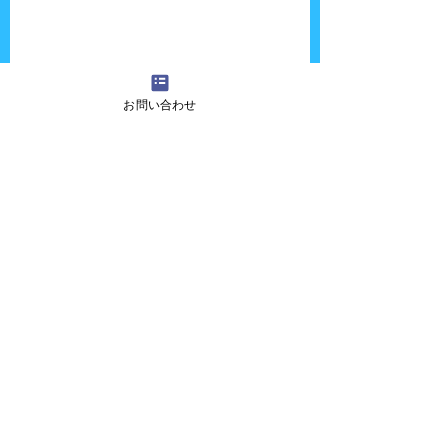
お問い合わせ
一部ですが、今年のイルミネーションもキレ
イでしたよ〜。