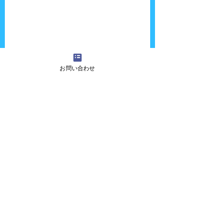
お問い合わせ
夏休み以来の再会！！名前はトントンくんで
す。