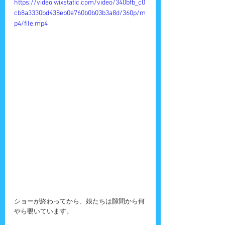
https://video.wixstatic.com/video/340bfb_c0
cb8a3330bd438eb0e760b0b03b3a8d/360p/m
p4/file.mp4
ショーが終わってから、娘たちは隙間から何
やら覗いています。