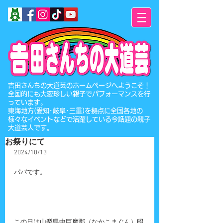
​吉田さんちの大道芸のホームページへようこそ！
全国的にも大変珍しい親子でパフォーマンスを行
っています。
東海地方(愛知･岐阜･三重)を拠点に全国各地の
様々なイベントなどで活躍している今話題の親子
大道芸人です。
お祭りにて
2024/10/13
パパです。
この日は山梨県中巨摩郡（なかこまぐん）昭