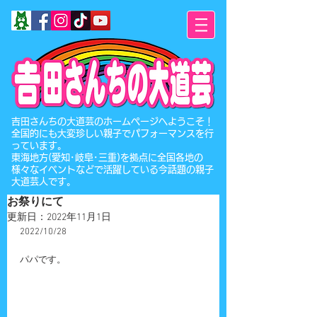
​吉田さんちの大道芸のホームページへようこそ！
全国的にも大変珍しい親子でパフォーマンスを行
っています。
東海地方(愛知･岐阜･三重)を拠点に全国各地の
様々なイベントなどで活躍している今話題の親子
大道芸人です。
お祭りにて
更新日：
2022年11月1日
2022/10/28
パパです。