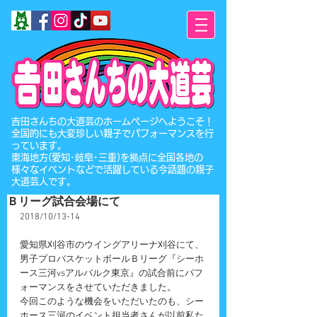
​吉田さんちの大道芸のホームページへようこそ！
全国的にも大変珍しい親子でパフォーマンスを行
っています。
東海地方(愛知･岐阜･三重)を拠点に全国各地の
様々なイベントなどで活躍している今話題の親子
大道芸人です。
Ｂリーグ試合会場にて
2018/10/13-14
愛知県刈谷市のウイングアリーナ刈谷にて、
男子プロバスケットボールＢリーグ『シーホ
ース三河vsアルバルク東京』の試合前にパフ
ォーマンスをさせていただきました。
今回このような機会をいただいたのも、シー
ホース三河のイベント担当者さんが以前私た