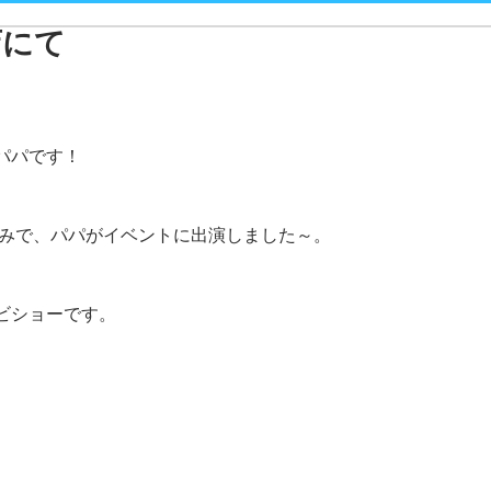
店にて
パパです！
お休みで、パパがイベントに出演しました～。
ビショーです。