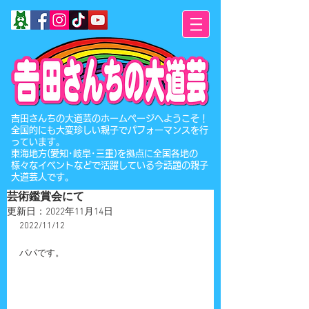
​吉田さんちの大道芸のホームページへようこそ！
全国的にも大変珍しい親子でパフォーマンスを行
っています。
東海地方(愛知･岐阜･三重)を拠点に全国各地の
様々なイベントなどで活躍している今話題の親子
大道芸人です。
芸術鑑賞会にて
更新日：
2022年11月14日
2022/11/12
パパです。