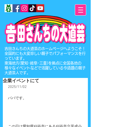
​吉田さんちの大道芸のホームページへようこそ！
全国的にも大変珍しい親子でパフォーマンスを行
っています。
東海地方(愛知･岐阜･三重)を拠点に全国各地の
様々なイベントなどで活躍している今話題の親子
大道芸人です。
企業イベントにて
2025/11/02
パパです。
この日は愛知県刈谷市にある刈谷市立平成小