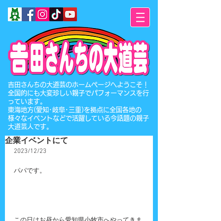
​吉田さんちの大道芸のホームページへようこそ！
全国的にも大変珍しい親子でパフォーマンスを行
っています。
東海地方(愛知･岐阜･三重)を拠点に全国各地の
様々なイベントなどで活躍している今話題の親子
大道芸人です。
企業イベントにて
2023/12/23
パパです。
この日はお昼から愛知県小牧市へやってきま